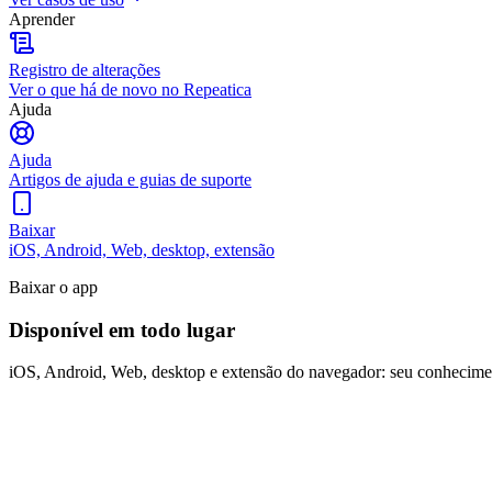
Aprender
Registro de alterações
Ver o que há de novo no Repeatica
Ajuda
Ajuda
Artigos de ajuda e guias de suporte
Baixar
iOS, Android, Web, desktop, extensão
Baixar o app
Disponível em todo lugar
iOS, Android, Web, desktop e extensão do navegador: seu conhecimen