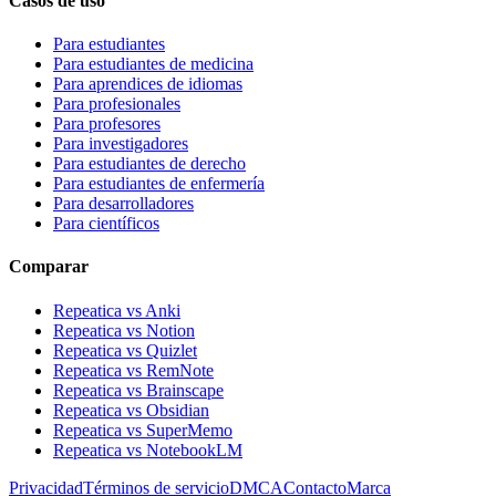
Casos de uso
Para estudiantes
Para estudiantes de medicina
Para aprendices de idiomas
Para profesionales
Para profesores
Para investigadores
Para estudiantes de derecho
Para estudiantes de enfermería
Para desarrolladores
Para científicos
Comparar
Repeatica vs Anki
Repeatica vs Notion
Repeatica vs Quizlet
Repeatica vs RemNote
Repeatica vs Brainscape
Repeatica vs Obsidian
Repeatica vs SuperMemo
Repeatica vs NotebookLM
Privacidad
Términos de servicio
DMCA
Contacto
Marca