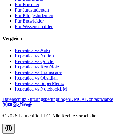
Für Forscher
Für Jurastudenten
Für Pflegestudenten
Für Entwickler
Für Wissenschaftler
Vergleich
Repeatica vs Anki
Repeatica vs Notion
Repeatica vs Quizlet
Repeatica vs RemNote
Repeatica vs Brainscape
Repeatica vs Obsidian
Repeatica vs SuperMemo
Repeatica vs NotebookLM
Datenschutz
Nutzungsbedingungen
DMCA
Kontakt
Marke
©
2026
Launchific LLC.
Alle Rechte vorbehalten.