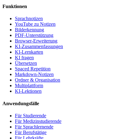
Funktionen
Sprachnotizen
YouTube zu Notizen
Bilderkennung
PDF-Unterstützung
Browser-Erweiterung
KI-Zusammenfassungen
KI-Lernkarten
KI fragen
Übersetzen
Spaced Repetition
Markdown-Notizen
Ordner & Organisation
Multiplattform
KI-Lektionen
Anwendungsfälle
Für Studierende
Für Medizinstudierende
Für Sprachlernende
Für Berufstätige
Für Lehrkräfte