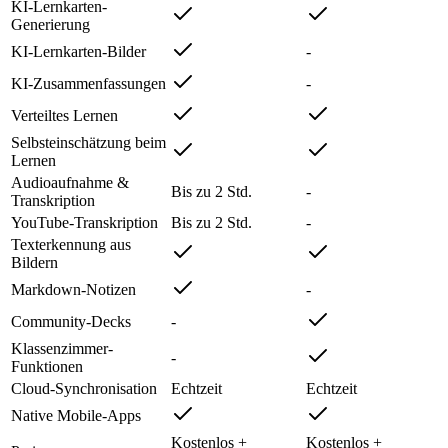
KI-Lernkarten-
Generierung
KI-Lernkarten-Bilder
-
KI-Zusammenfassungen
-
Verteiltes Lernen
Selbsteinschätzung beim
Lernen
Audioaufnahme &
Bis zu 2 Std.
-
Transkription
YouTube-Transkription
Bis zu 2 Std.
-
Texterkennung aus
Bildern
Markdown-Notizen
-
Community-Decks
-
Klassenzimmer-
-
Funktionen
Cloud-Synchronisation
Echtzeit
Echtzeit
Native Mobile-Apps
Kostenlos +
Kostenlos +