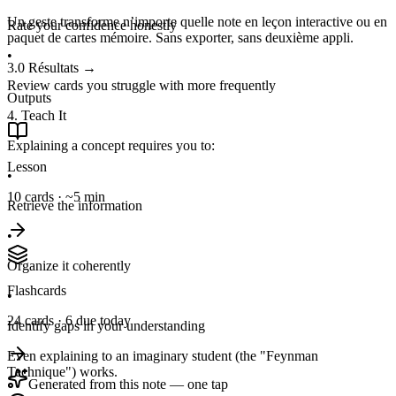
Un geste transforme n’importe quelle note en leçon interactive ou en
Rate your confidence honestly
paquet de cartes mémoire. Sans exporter, sans deuxième appli.
•
3.0
Résultats
→
Review cards you struggle with more frequently
Outputs
4. Teach It
Explaining a concept requires you to:
Lesson
•
10 cards · ~5 min
Retrieve the information
•
Organize it coherently
Flashcards
•
24 cards · 6 due today
Identify gaps in your understanding
Even explaining to an imaginary student (the "Feynman
Technique") works.
Generated from this note — one tap