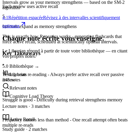
Intervals grow as your memory strengthens — based on the SM-2
Each review uses active recall
algorithm
5
.
4.1
Répétition espacée
Révisez à des intervalles scientifiquement
optimaux
Intervals expand as memory strengthens
This is exactly how Repeatica works - generating flashcards that
Chaque note écrite vous enseigne.
force active recall, scheduled at scientifically optimal intervals.
Le Librarian répond à partir de toute votre bibliothèque — en citant
Key Takeaways
vos propres notes.
•
5.0
Bibliothèque
→
Librarian
Testing beats re-reading - Always prefer active recall over passive
248 notes
review
Relevant notes
•
Cognitive Load Theory
Struggle is good - Difficulty during retrieval strengthens memory
Lecture notes · 3 matches
•
Active Recall
Frequency matters less than method - One recall attempt often beats
multiple re-reads
Study guide · 2 matches