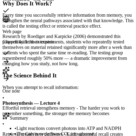
Why Does It Work?
Every time you successfully retrieve information from memory, you
strengthen the neural pathways associated with that knowledge. This
is called the testing effect or retrieval practice effect.
Web page
Research by Roediger and Karpicke (2006) demonstrated this
powerfully. In their experiments, students who repeatedly tested
Clipped with the extension
themselves on material retained significantly more after a week than
students who spent the same time re-reading. The testing group
remembered roughly 50% more — a dramatic improvement from
changing how you study, not how long.
The Science Behind It
When you attempt to recall information:
One note
•
Photosynthesis — Lecture 4
Effortful retrieval strengthens memory - The harder you work to
remember something, the stronger the memory becomes
Summary
•
•
Light reactions convert photons into ATP and NADPH
•
The Calvin cycle fixes CO₂ into glucose
Retrieval creates new pathways - Each successful recall creates