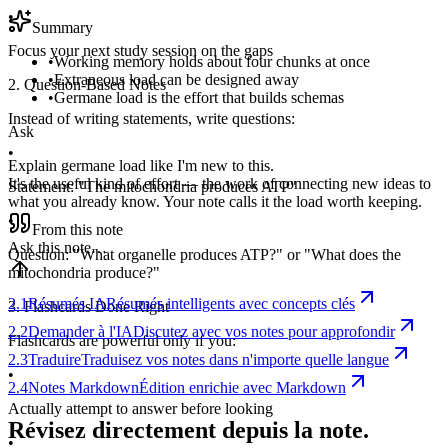
•
Summary
Focus your next study session on the gaps
•
Working memory holds about four chunks at once
•
Extraneous load can be designed away
2. Question-Based Notes
•
Germane load is the effort that builds schemas
Instead of writing statements, write questions:
Ask
•
Explain germane load like I'm new to this.
It's the useful kind of effort — the work of connecting new ideas to
Statement: "The mitochondria produces ATP"
what you already know. Your note calls it the load worth keeping.
•
From this note
Ask this note…
Question: "What organelle produces ATP?" or "What does the
mitochondria produce?"
2.1
Résumés IA
Résumés intelligents avec concepts clés
3. Flashcards Done Right
2.2
Demander à l'IA
Discutez avec vos notes pour approfondir
Flashcards are powerful only if you:
2.3
Traduire
Traduisez vos notes dans n'importe quelle langue
•
2.4
Notes Markdown
Édition enrichie avec Markdown
Actually attempt to answer before looking
Révisez directement depuis la note.
•