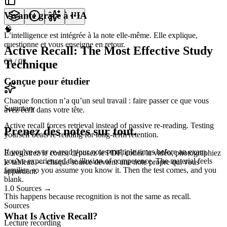
Vivante grâce à l’IA
🧠
L’intelligence est intégrée à la note elle-même. Elle explique,
questionne et vous enseigne en retour.
Active Recall: The Most Effective Study
03
/ 03
Technique
Conçue pour étudier
Chaque fonction n’a qu’un seul travail : faire passer ce que vous
Summary
avez écrit dans votre tête.
Active recall forces retrieval instead of passive re-reading. Testing
Prenez des notes sur tout.
yourself beats re-reading for long-term retention.
If you've ever re-read your notes multiple times before an exam,
Enregistrez le cours, déposez le PDF, collez la vidéo, photographiez
you've experienced the illusion of competence. The material feels
le tableau — chaque source devient une note propre qui vous
familiar, so you assume you know it. Then the test comes, and you
appartient.
blank.
1.0
Sources
→
This happens because
recognition is not the same as recall.
Sources
What Is Active Recall?
Lecture recording