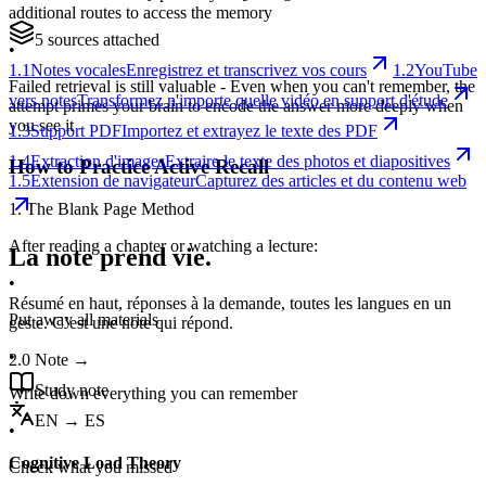
additional routes to access the memory
5 sources attached
•
1.1
Notes vocales
Enregistrez et transcrivez vos cours
1.2
YouTube
Failed retrieval is still valuable - Even when you can't remember, the
vers notes
Transformez n'importe quelle vidéo en support d'étude
attempt primes your brain to encode the answer more deeply when
you see it
1.3
Support PDF
Importez et extrayez le texte des PDF
1.4
Extraction d'images
Extraire le texte des photos et diapositives
How to Practice Active Recall
1.5
Extension de navigateur
Capturez des articles et du contenu web
1. The Blank Page Method
After reading a chapter or watching a lecture:
La note prend vie.
•
Résumé en haut, réponses à la demande, toutes les langues en un
Put away all materials
geste. C’est une note qui répond.
•
2.0
Note
→
Study note
Write down everything you can remember
EN → ES
•
Cognitive Load Theory
Check what you missed