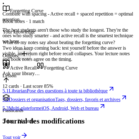
•
Forgetting Curve
Combine with spacing - Active recall + spaced repetition = optimal
retention
Book notes · 1 match
The best students aren't those who study the longest. They're the
Your knowledge
ones who study smarter - and active recall is the smartest technique
we have.
What do my notes say about beating the forgetting curve?
Two ideas keep coming back: test yourself before the answer is
visible, and return right before recall collapses. Your lecture notes
Outputs
and book notes agree on the timing.
Active Recall
Forgetting Curve
Ask your library…
Lesson
12 cards · Last score 85%
5.1
Librarian
Pose des questions à toute ta bibliothèque
5.2
Dossiers et organisation
Tags, dossiers, favoris et archives
5.3
Multi-plateforme
iOS, Android, Web et bureau
Flashcards
Journal des modifications
5 due · 24 cards
Tout voir