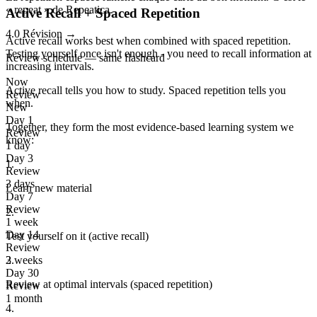
« repeat » de Repeatica.
Active Recall + Spaced Repetition
4.0
Révision
→
Active recall works best when combined with spaced repetition.
Testing yourself once isn't enough - you need to recall information at
Review schedule — same flashcard
increasing intervals.
Now
Active recall tells you
how
to study. Spaced repetition tells you
Review
when
.
New
Day 1
Together, they form the most evidence-based learning system we
Review
know:
1 day
Day 3
1
.
Review
3 days
Learn new material
Day 7
Review
2
.
1 week
Day 14
Test yourself on it (active recall)
Review
2 weeks
3
.
Day 30
Review at optimal intervals (spaced repetition)
Review
1 month
4
.