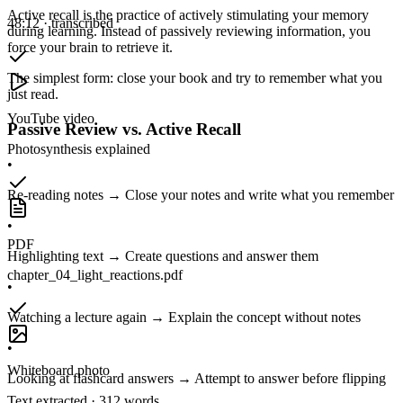
Active recall is the practice of actively stimulating your memory
48:12 · transcribed
during learning. Instead of passively reviewing information, you
force your brain to retrieve it.
The simplest form: close your book and try to remember what you
just read.
YouTube video
Passive Review vs. Active Recall
Photosynthesis explained
•
Re-reading notes → Close your notes and write what you remember
•
PDF
Highlighting text → Create questions and answer them
chapter_04_light_reactions.pdf
•
Watching a lecture again → Explain the concept without notes
•
Whiteboard photo
Looking at flashcard answers → Attempt to answer before flipping
Text extracted · 312 words