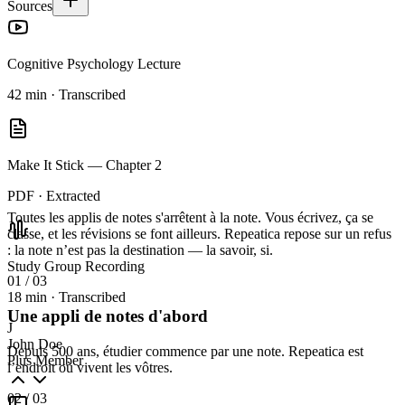
Sources
Cognitive Psychology Lecture
42 min · Transcribed
Make It Stick — Chapter 2
PDF · Extracted
Toutes les applis de notes s'arrêtent à la note.
Vous écrivez, ça se
classe, et les révisions se font ailleurs. Repeatica repose sur un refus
: la note n’est pas la destination — la savoir, si.
Study Group Recording
01
/ 03
18 min · Transcribed
Une appli de notes d'abord
J
John Doe
Depuis 500 ans, étudier commence par une note. Repeatica est
Plus Member
l’endroit où vivent les vôtres.
02
/ 03