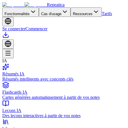
Repeatica
Tarifs
Fonctionnalités
Cas d'usage
Ressources
Se connecter
Commencer
IA
Résumés IA
Résumés intelligents avec concepts clés
Flashcards IA
Cartes générées automatiquement à partir de vos notes
Leçons IA
Des leçons interactives à partir de vos notes