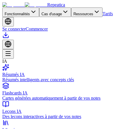
Repeatica
Tarifs
Fonctionnalités
Cas d'usage
Ressources
Se connecter
Commencer
IA
Résumés IA
Résumés intelligents avec concepts clés
Flashcards IA
Cartes générées automatiquement à partir de vos notes
Leçons IA
Des leçons interactives à partir de vos notes