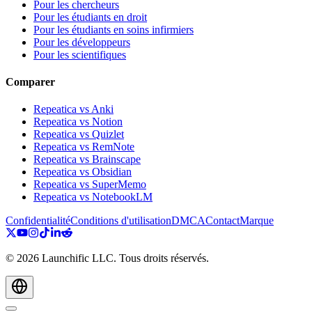
Pour les chercheurs
Pour les étudiants en droit
Pour les étudiants en soins infirmiers
Pour les développeurs
Pour les scientifiques
Comparer
Repeatica vs Anki
Repeatica vs Notion
Repeatica vs Quizlet
Repeatica vs RemNote
Repeatica vs Brainscape
Repeatica vs Obsidian
Repeatica vs SuperMemo
Repeatica vs NotebookLM
Confidentialité
Conditions d'utilisation
DMCA
Contact
Marque
©
2026
Launchific LLC.
Tous droits réservés.