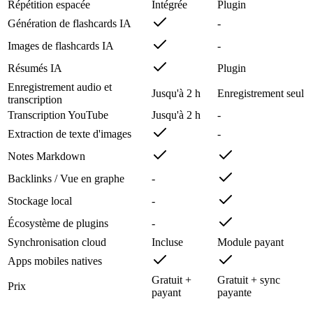
Répétition espacée
Intégrée
Plugin
Génération de flashcards IA
-
Images de flashcards IA
-
Résumés IA
Plugin
Enregistrement audio et
Jusqu'à 2 h
Enregistrement seul
transcription
Transcription YouTube
Jusqu'à 2 h
-
Extraction de texte d'images
-
Notes Markdown
Backlinks / Vue en graphe
-
Stockage local
-
Écosystème de plugins
-
Synchronisation cloud
Incluse
Module payant
Apps mobiles natives
Gratuit +
Gratuit + sync
Prix
payant
payante