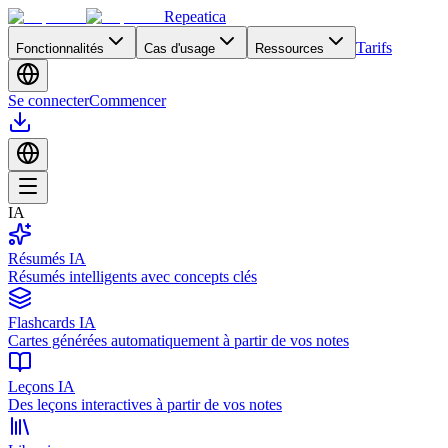
Repeatica
Tarifs
Fonctionnalités
Cas d'usage
Ressources
Se connecter
Commencer
IA
Résumés IA
Résumés intelligents avec concepts clés
Flashcards IA
Cartes générées automatiquement à partir de vos notes
Leçons IA
Des leçons interactives à partir de vos notes