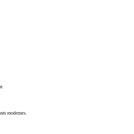
nt
ants modernes.