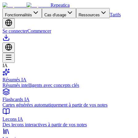
Repeatica
Tarifs
Fonctionnalités
Cas d'usage
Ressources
Se connecter
Commencer
IA
Résumés IA
Résumés intelligents avec concepts clés
Flashcards IA
Cartes générées automatiquement à partir de vos notes
Leçons IA
Des leçons interactives à partir de vos notes