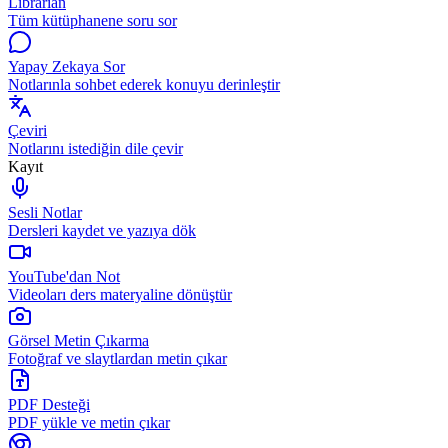
Librarian
Tüm kütüphanene soru sor
Yapay Zekaya Sor
Notlarınla sohbet ederek konuyu derinleştir
Çeviri
Notlarını istediğin dile çevir
Kayıt
Sesli Notlar
Dersleri kaydet ve yazıya dök
YouTube'dan Not
Videoları ders materyaline dönüştür
Görsel Metin Çıkarma
Fotoğraf ve slaytlardan metin çıkar
PDF Desteği
PDF yükle ve metin çıkar