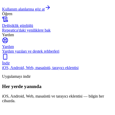
Kullanım alanlarına göz at
Öğren
Değişiklik günlüğü
Repeatica'daki yeniliklere bak
Yardım
Yardım
Yardım yazıları ve destek rehberleri
İndir
iOS, Android, Web, masaüstü, tarayıcı eklentisi
Uygulamayı indir
Her yerde yanında
iOS, Android, Web, masaüstü ve tarayıcı eklentisi — bilgin her
cihazda.