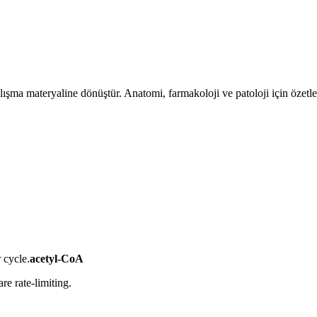
lışma materyaline dönüştür. Anatomi, farmakoloji ve patoloji için özetler, 
cycle.
acetyl-CoA
e rate-limiting.