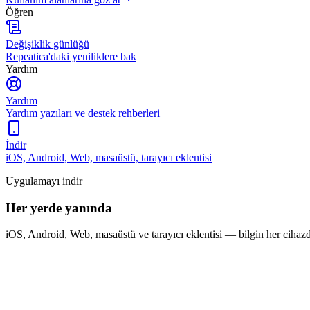
Öğren
Değişiklik günlüğü
Repeatica'daki yeniliklere bak
Yardım
Yardım
Yardım yazıları ve destek rehberleri
İndir
iOS, Android, Web, masaüstü, tarayıcı eklentisi
Uygulamayı indir
Her yerde yanında
iOS, Android, Web, masaüstü ve tarayıcı eklentisi — bilgin her cihaz