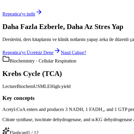
Repeatica'yı indir
Daha Fazla Ezberle, Daha Az Stres Yap
Derslerini, ders kitaplarını ve klinik notlarını yapay zeka ile düzenli ça
Repeatica'yı Ücretsiz Dene
Nasıl Çalışır?
Biochemistry · Cellular Respiration
Krebs Cycle (TCA)
Lecture
Biochem
USMLE
High-yield
Key concepts
Acetyl-CoA enters and produces 3 NADH, 1 FADH₂, and 1 GTP per 
Citrate synthase, isocitrate dehydrogenase, and α-KG dehydrogenase ar
Flashcard
1 / 12