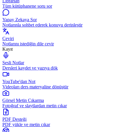
Librarian
Tüm kütüphanene soru sor
Yapay Zekaya Sor
Notlarınla sohbet ederek konuyu derinleştir
Çeviri
Notlarını istediğin dile çevir
Kayıt
Sesli Notlar
Dersleri kaydet ve yazıya dök
YouTube'dan Not
Videoları ders materyaline dönüştür
Görsel Metin Çıkarma
Fotoğraf ve slaytlardan metin çıkar
PDF Desteği
PDF yükle ve metin çıkar