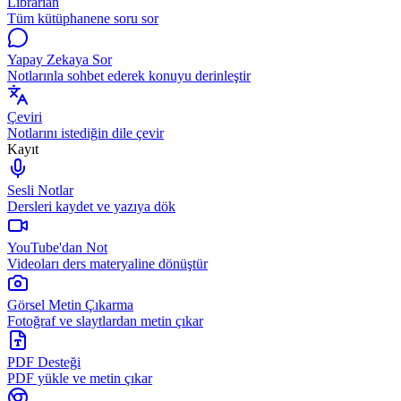
Librarian
Tüm kütüphanene soru sor
Yapay Zekaya Sor
Notlarınla sohbet ederek konuyu derinleştir
Çeviri
Notlarını istediğin dile çevir
Kayıt
Sesli Notlar
Dersleri kaydet ve yazıya dök
YouTube'dan Not
Videoları ders materyaline dönüştür
Görsel Metin Çıkarma
Fotoğraf ve slaytlardan metin çıkar
PDF Desteği
PDF yükle ve metin çıkar