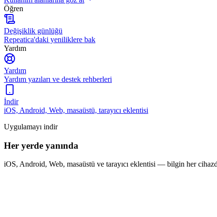
Öğren
Değişiklik günlüğü
Repeatica'daki yeniliklere bak
Yardım
Yardım
Yardım yazıları ve destek rehberleri
İndir
iOS, Android, Web, masaüstü, tarayıcı eklentisi
Uygulamayı indir
Her yerde yanında
iOS, Android, Web, masaüstü ve tarayıcı eklentisi — bilgin her cihaz