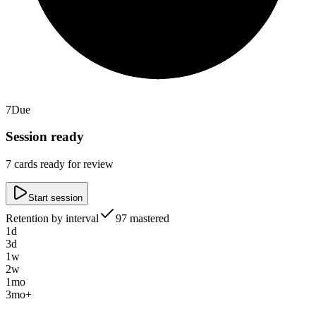
7
Due
Session ready
7
cards ready for review
Start session
Retention by interval
97 mastered
1d
3d
1w
2w
1mo
3mo+