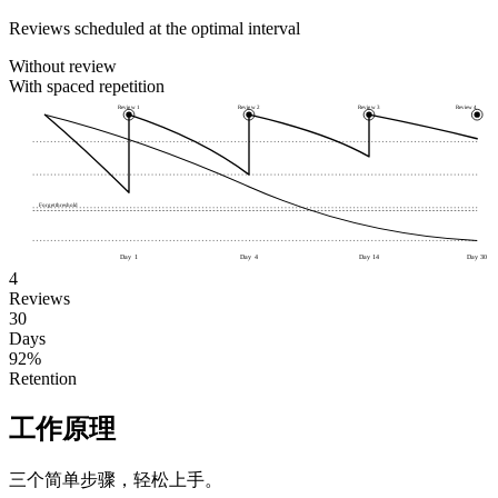
Reviews scheduled at the optimal interval
Without review
With spaced repetition
Review 1
Review 2
Review 3
Review 4
Forget threshold
Day 1
Day 4
Day 14
Day 30
4
Reviews
30
Days
92%
Retention
工作原理
三个简单步骤，轻松上手。