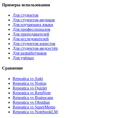
Примеры использования
Для студентов
Для студентов-медиков
Для изучающих языки
Для профессионалов
Для преподавателей
Для исследователей
Для студентов-юристов
Для студентов-медсестёр
Для разработчиков
Для учёных
Сравнение
Repeatica vs Anki
Repeatica vs Notion
Repeatica vs Quizlet
Repeatica vs RemNote
Repeatica vs Brainscape
Repeatica vs Obsidian
Repeatica vs SuperMemo
Repeatica vs NotebookLM