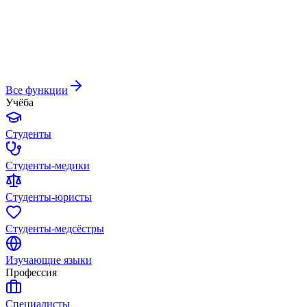
Все функции
Учёба
Студенты
Студенты-медики
Студенты-юристы
Студенты-медсёстры
Изучающие языки
Профессия
Специалисты