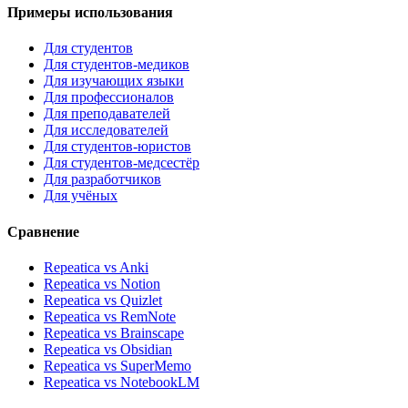
Примеры использования
Для студентов
Для студентов-медиков
Для изучающих языки
Для профессионалов
Для преподавателей
Для исследователей
Для студентов-юристов
Для студентов-медсестёр
Для разработчиков
Для учёных
Сравнение
Repeatica vs Anki
Repeatica vs Notion
Repeatica vs Quizlet
Repeatica vs RemNote
Repeatica vs Brainscape
Repeatica vs Obsidian
Repeatica vs SuperMemo
Repeatica vs NotebookLM