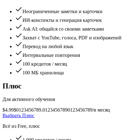
Неограниченные заметки и карточки
ИИ-конспекты и генерация карточек
Ask AI: общайся со своими заметками
Захват с YouTube, голоса, PDF и изображений
Перевод на любой язык
Интервальные повторения
100 кредитов / месяц
100 МБ хранилища
Плюс
Для активного обучения
$4.99
$
0
1
2
3
4
5
6
7
8
9
.
0
1
2
3
4
5
6
7
8
9
0
1
2
3
4
5
6
7
8
9
/
в месяц
Выбрать Плюс
Всё из Free, плюс
1 000 кредитов / месяц