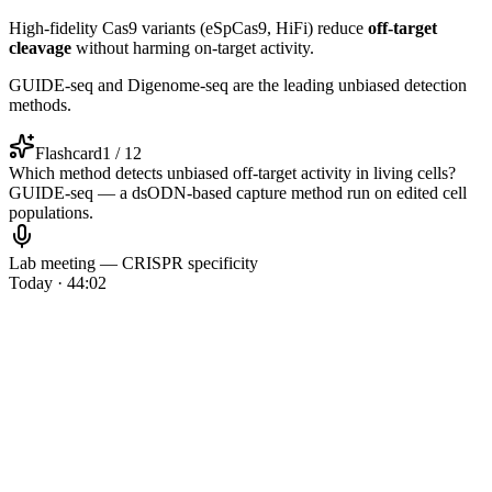
High-fidelity Cas9 variants (eSpCas9, HiFi) reduce
off-target
cleavage
without harming on-target activity.
GUIDE-seq and Digenome-seq are the leading unbiased detection
methods.
Flashcard
1 / 12
Which method detects unbiased off-target activity in living cells?
GUIDE-seq — a dsODN-based capture method run on edited cell
populations.
Lab meeting — CRISPR specificity
Today · 44:02