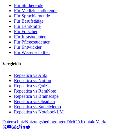
Für Studierende
Für Medizinstudierende
Für Sprachlernende
Für Berufstätige
Für Lehrkräfte
Für Forscher
Für Jurastudenten
Für Pflegestudenten
Für Entwickler
Für Wissenschaftler
Vergleich
Repeatica vs Anki
Repeatica vs Notion
Repeatica vs Quizlet
Repeatica vs RemNote
Repeatica vs Brainscape
Repeatica vs Obsidian
Repeatica vs SuperMemo
Repeatica vs NotebookLM
Datenschutz
Nutzungsbedingungen
DMCA
Kontakt
Marke