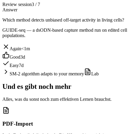
Review session
3 / 7
Answer
Which method detects unbiased off-target activity in living cells?
GUIDE-seq — a dsODN-based capture method run on edited cell
populations.
Again
<1m
Good
3d
Easy
7d
SM-2 algorithm adapts to your memory
Lab
Und es gibt noch mehr
Alles, was du sonst noch zum effektiven Lernen brauchst.
PDF-Import