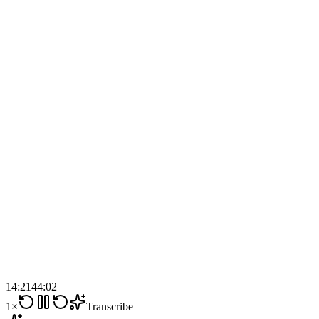
14:21
44:02
1×
Transcribe