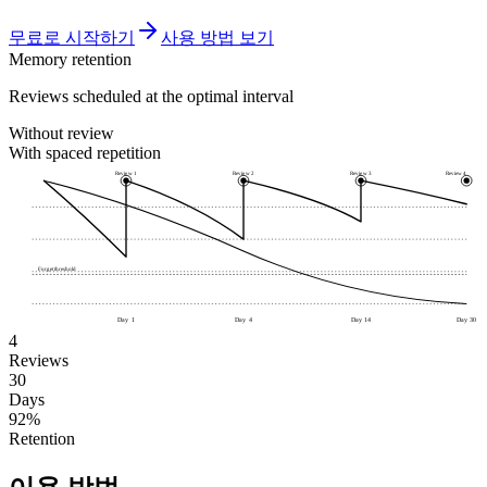
무료로 시작하기
사용 방법 보기
Memory retention
Reviews scheduled at the optimal interval
Without review
With spaced repetition
Review 1
Review 2
Review 3
Review 4
Forget threshold
Day 1
Day 4
Day 14
Day 30
4
Reviews
30
Days
92%
Retention