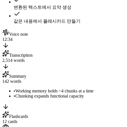
변환된 텍스트에서 요약 생성
같은 내용에서 플래시카드 만들기
Voice note
12:34
Transcription
2,514 words
Summary
142 words
•
Working memory holds ~4 chunks at a time
•
Chunking expands functional capacity
Flashcards
12 cards