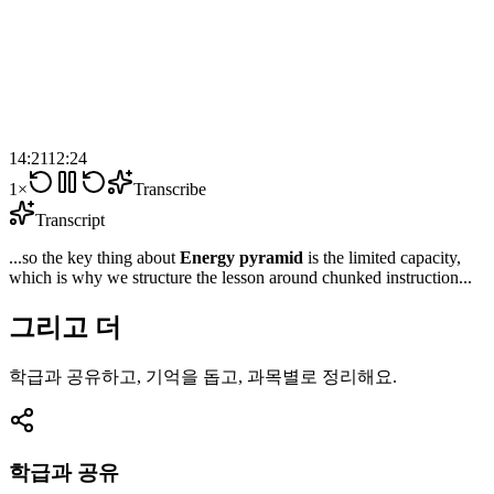
14:21
12:24
1×
Transcribe
Transcript
...so the key thing about
Energy pyramid
is the limited capacity,
which is why we structure the lesson around chunked instruction...
그리고 더
학급과 공유하고, 기억을 돕고, 과목별로 정리해요.
학급과 공유