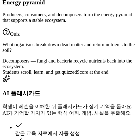
Energy pyramid
Producers, consumers, and decomposers form the energy pyramid
that supports a stable ecosystem.
Quiz
What organisms break down dead matter and return nutrients to the
soil?
Decomposers — fungi and bacteria recycle nutrients back into the
ecosystem.
Students scroll, learn, and get quizzed
Score at the end
AI 플래시카드
학생이 레슨을 이해한 뒤 플래시카드가 장기 기억을 돕아요.
AI가 기억할 가치가 있는 핵심 어휘, 개념, 사실을 추출해요.
같은 교육 자료에서 자동 생성