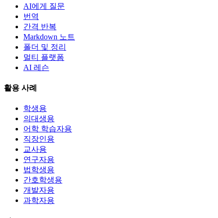
AI에게 질문
번역
간격 반복
Markdown 노트
폴더 및 정리
멀티 플랫폼
AI 레슨
활용 사례
학생용
의대생용
어학 학습자용
직장인용
교사용
연구자용
법학생용
간호학생용
개발자용
과학자용