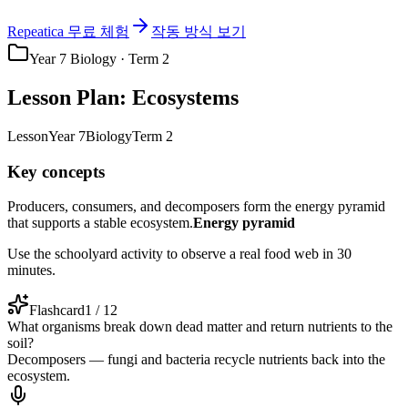
Repeatica 무료 체험
작동 방식 보기
Year 7 Biology · Term 2
Lesson Plan: Ecosystems
Lesson
Year 7
Biology
Term 2
Key concepts
Producers, consumers, and decomposers form the energy pyramid
that supports a stable ecosystem.
Energy pyramid
Use the schoolyard activity to observe a real food web in 30
minutes.
Flashcard
1 / 12
What organisms break down dead matter and return nutrients to the
soil?
Decomposers — fungi and bacteria recycle nutrients back into the
ecosystem.