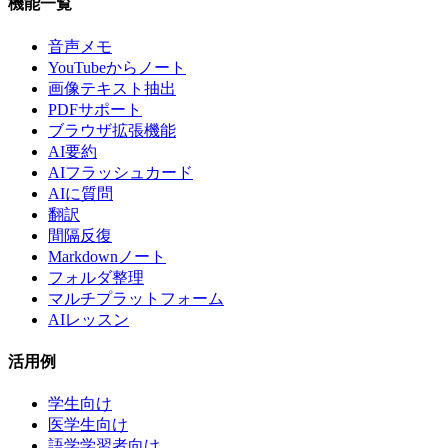
機能一覧
音声メモ
YouTubeからノート
画像テキスト抽出
PDFサポート
ブラウザ拡張機能
AI要約
AIフラッシュカード
AIに質問
翻訳
間隔反復
Markdownノート
フォルダ整理
マルチプラットフォーム
AIレッスン
活用例
学生向け
医学生向け
語学学習者向け