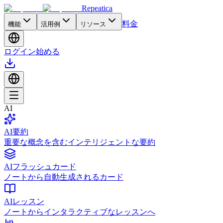
Repeatica
料金
機能
活用例
リソース
ログイン
始める
AI
AI要約
重要な概念を含むインテリジェントな要約
AIフラッシュカード
ノートから自動生成されるカード
AIレッスン
ノートからインタラクティブなレッスンへ