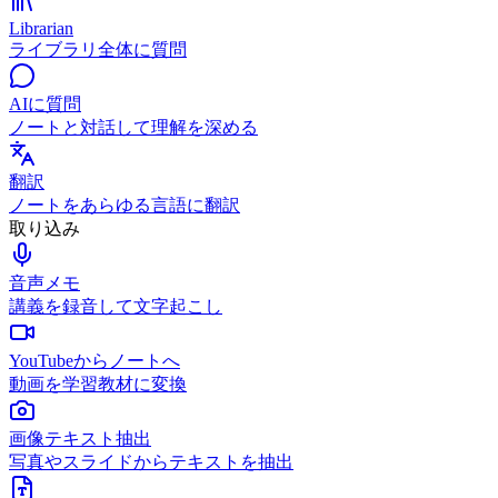
Librarian
ライブラリ全体に質問
AIに質問
ノートと対話して理解を深める
翻訳
ノートをあらゆる言語に翻訳
取り込み
音声メモ
講義を録音して文字起こし
YouTubeからノートへ
動画を学習教材に変換
画像テキスト抽出
写真やスライドからテキストを抽出