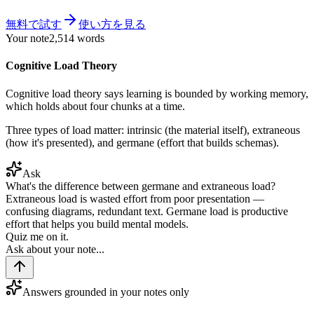
無料で試す
使い方を見る
Your note
2,514 words
Cognitive Load Theory
Cognitive load theory says learning is bounded by working memory,
which holds about
four chunks
at a time.
Three types of load matter: intrinsic (the material itself), extraneous
(how it's presented), and germane (effort that builds schemas).
Ask
What's the difference between germane and extraneous load?
Extraneous load is wasted effort from poor presentation —
confusing diagrams, redundant text. Germane load is productive
effort that helps you build mental models.
Quiz me on it.
Ask about your note...
Answers grounded in your notes only