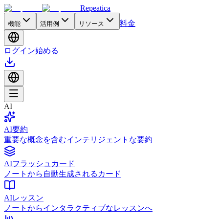
Repeatica
料金
機能
活用例
リソース
ログイン
始める
AI
AI要約
重要な概念を含むインテリジェントな要約
AIフラッシュカード
ノートから自動生成されるカード
AIレッスン
ノートからインタラクティブなレッスンへ