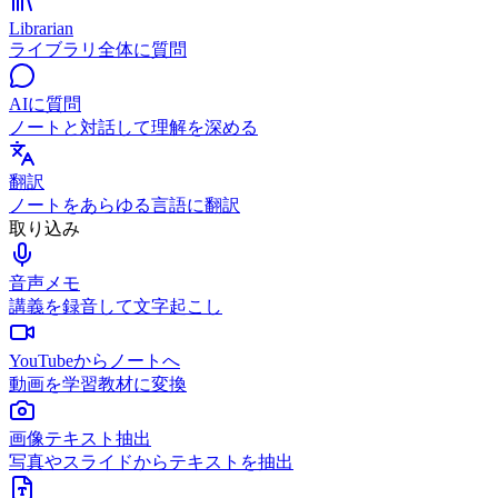
Librarian
ライブラリ全体に質問
AIに質問
ノートと対話して理解を深める
翻訳
ノートをあらゆる言語に翻訳
取り込み
音声メモ
講義を録音して文字起こし
YouTubeからノートへ
動画を学習教材に変換
画像テキスト抽出
写真やスライドからテキストを抽出