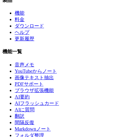
製品
機能
料金
ダウンロード
ヘルプ
更新履歴
機能一覧
音声メモ
YouTubeからノート
画像テキスト抽出
PDFサポート
ブラウザ拡張機能
AI要約
AIフラッシュカード
AIに質問
翻訳
間隔反復
Markdownノート
フォルダ整理