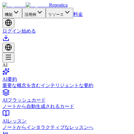
Repeatica
料金
機能
活用例
リソース
ログイン
始める
AI
AI要約
重要な概念を含むインテリジェントな要約
AIフラッシュカード
ノートから自動生成されるカード
AIレッスン
ノートからインタラクティブなレッスンへ