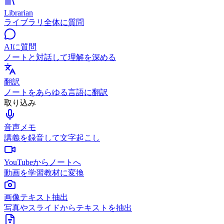
Librarian
ライブラリ全体に質問
AIに質問
ノートと対話して理解を深める
翻訳
ノートをあらゆる言語に翻訳
取り込み
音声メモ
講義を録音して文字起こし
YouTubeからノートへ
動画を学習教材に変換
画像テキスト抽出
写真やスライドからテキストを抽出