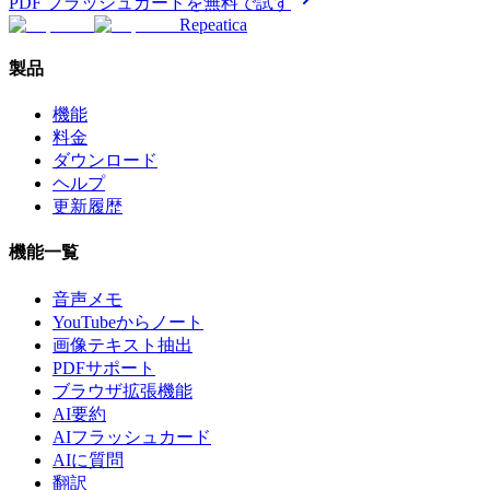
PDF フラッシュカードを無料で試す
Repeatica
製品
機能
料金
ダウンロード
ヘルプ
更新履歴
機能一覧
音声メモ
YouTubeからノート
画像テキスト抽出
PDFサポート
ブラウザ拡張機能
AI要約
AIフラッシュカード
AIに質問
翻訳